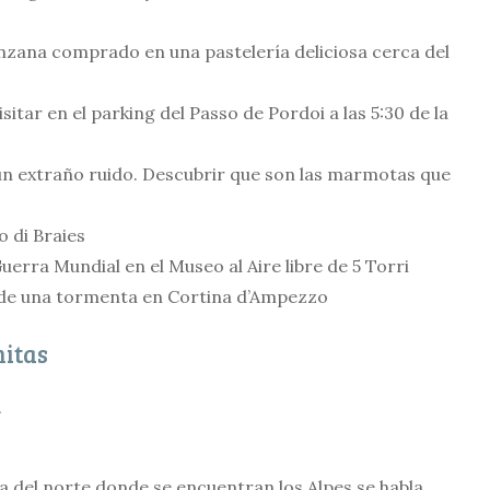
zana comprado en una pastelería deliciosa cerca del
sitar en el parking del Passo de Pordoi a las 5:30 de la
 un extraño ruido. Descubrir que son las marmotas que
o di Braies
Guerra Mundial en el Museo al Aire libre de 5 Torri
és de una tormenta en Cortina d’Ampezzo
mitas
a
ona del norte donde se encuentran los Alpes se habla