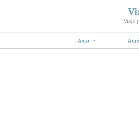
Saltar
Vi
al
Viajo 
contenido
Asia
Amé