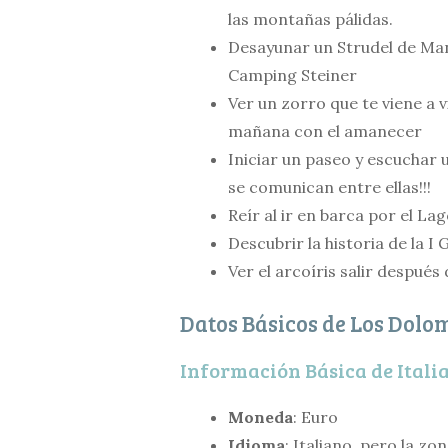
las montañas pálidas.
Desayunar un Strudel de Man
Camping Steiner
Ver un zorro que te viene a vi
mañana con el amanecer
Iniciar un paseo y escuchar
se comunican entre ellas!!!
Reír al ir en barca por el Lag
Descubrir la historia de la I 
Ver el arcoíris salir despu
Datos Básicos de Los Dolo
Información Básica de Itali
Moneda
: Euro
Idioma
: Italiano, pero la z