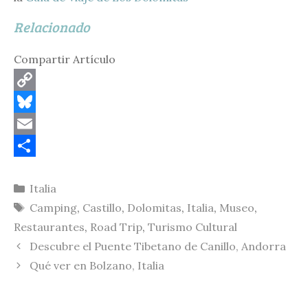
Relacionado
Compartir Artículo
C
o
B
p
l
E
y
u
m
C
Categorías
Italia
L
e
a
o
Etiquetas
Camping
,
Castillo
,
Dolomitas
,
Italia
,
Museo
,
i
s
i
m
Restaurantes
,
Road Trip
,
Turismo Cultural
n
k
l
p
Descubre el Puente Tibetano de Canillo, Andorra
k
y
a
Qué ver en Bolzano, Italia
r
t