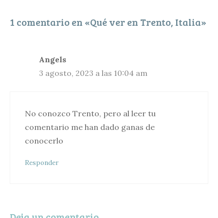
i
1 comentario en «Qué ver en Trento, Italia»
r
Angels
3 agosto, 2023 a las 10:04 am
No conozco Trento, pero al leer tu
comentario me han dado ganas de
conocerlo
Responder
Deja un comentario