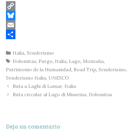
C
o
B
p
l
E
y
u
m
C
Categorías
Italia
,
Senderismo
L
e
a
o
Etiquetas
Dolomitas
,
Furgo
,
Italia
,
Lago
,
Montaña
,
i
s
i
m
Patrimonio de la Humanidad
,
Road Trip
,
Senderismo
,
n
k
l
p
Senderismo Italia
,
UNESCO
k
y
a
Ruta a Laghi di Lamar, Italia
r
Ruta circular al Lago di Misurina, Dolomitas
t
i
r
Deja un comentario