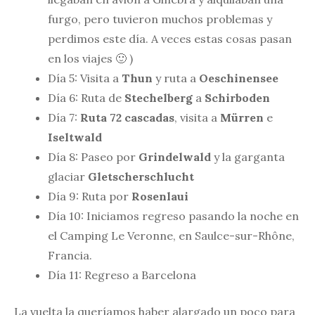
furgo, pero tuvieron muchos problemas y
perdimos este día. A veces estas cosas pasan
en los viajes 🙂 )
Día 5: Visita a
Thun
y ruta a
Oeschinensee
Día 6: Ruta de
Stechelberg
a
Schirboden
Día 7:
Ruta 72 cascadas
, visita a
Mürren
e
Iseltwald
Día 8: Paseo por
Grindelwald
y la garganta
glaciar
Gletscherschlucht
Día 9: Ruta por
Rosenlaui
Día 10: Iniciamos regreso pasando la noche en
el Camping Le Veronne, en Saulce-sur-Rhône,
Francia.
Día 11: Regreso a Barcelona
La vuelta la queríamos haber alargado un poco para