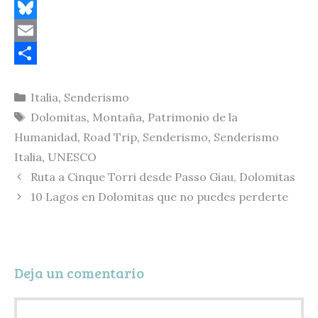
C
o
B
p
l
E
y
u
m
C
Categorías
Italia
,
Senderismo
L
e
a
o
Etiquetas
Dolomitas
,
Montaña
,
Patrimonio de la
i
s
i
m
Humanidad
,
Road Trip
,
Senderismo
,
Senderismo
n
k
l
p
Italia
,
UNESCO
k
y
a
Ruta a Cinque Torri desde Passo Giau, Dolomitas
r
10 Lagos en Dolomitas que no puedes perderte
t
i
r
Deja un comentario
Comentario