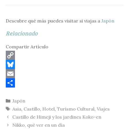
Descubre qué más puedes visitar si viajas a
Japón
Relacionado
Compartir Artículo
C
o
B
p
l
E
y
u
m
C
Categorías
Japón
L
e
a
o
Etiquetas
Asia
,
Castillo
,
Hotel
,
Turismo Cultural
,
Viajes
i
s
i
m
Castillo de Himeji y los jardines Koko-en
n
k
l
p
Nikko, qué ver en un día