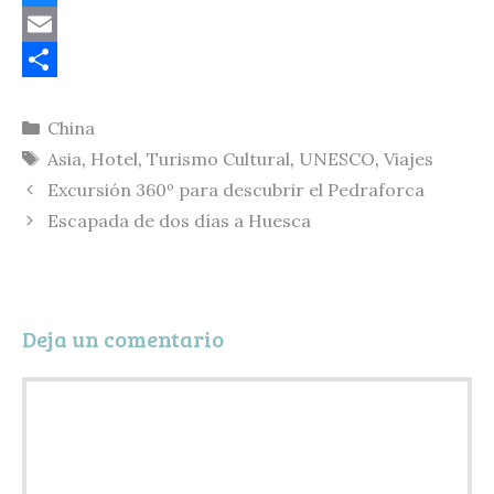
o
B
p
l
E
y
u
m
C
Categorías
China
L
e
a
o
Etiquetas
Asia
,
Hotel
,
Turismo Cultural
,
UNESCO
,
Viajes
i
s
i
m
Excursión 360º para descubrir el Pedraforca
n
k
l
p
Escapada de dos días a Huesca
k
y
a
r
t
Deja un comentario
i
r
Comentario