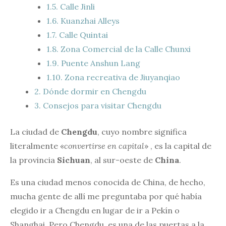
1.5.
Calle Jinli
1.6.
Kuanzhai Alleys
1.7.
Calle Quintai
1.8.
Zona Comercial de la Calle Chunxi
1.9.
Puente Anshun Lang
1.10.
Zona recreativa de Jiuyanqiao
2.
Dónde dormir en Chengdu
3.
Consejos para visitar Chengdu
La ciudad de
Chengdu
, cuyo nombre significa
literalmente «
convertirse en capital
» , es la capital de
la provincia
Sichuan
, al sur-oeste de
China
.
Es una ciudad menos conocida de China, de hecho,
mucha gente de allí me preguntaba por qué había
elegido ir a Chengdu en lugar de ir a Pekín o
Shanghai. Pero Chengdu, es una de las puertas a la