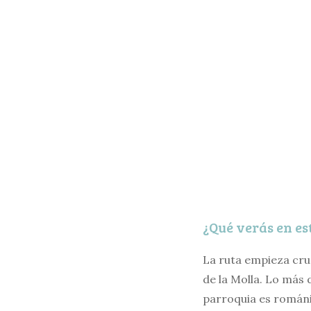
¿Qué verás en es
La ruta empieza cru
de la Molla. Lo más 
parroquia es románic