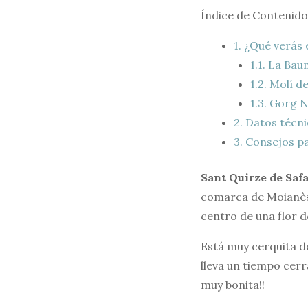
Índice de Contenido
1.
¿Qué verás e
1.1.
La Baum
1.2.
Molí de
1.3.
Gorg N
2.
Datos técni
3.
Consejos pa
Sant Quirze de Safa
comarca de Moianès.
centro de una flor d
Está muy cerquita d
lleva un tiempo cer
muy bonita!!