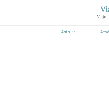
Saltar
Vi
al
Viajo 
contenido
Asia
Amé