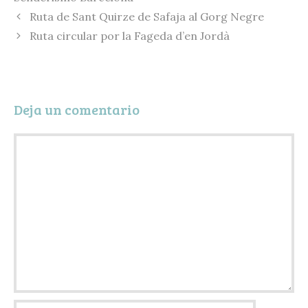
n
k
l
p
Ruta de Sant Quirze de Safaja al Gorg Negre
k
y
a
Ruta circular por la Fageda d’en Jordà
r
t
i
Deja un comentario
r
Comentario