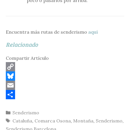
poco o pasarlos por arriba.
Encuentra más rutas de senderismo
aquí
Relacionado
Compartir Artículo
C
o
B
p
l
E
y
u
m
C
Categorías
Senderismo
L
e
a
o
Etiquetas
Cataluña
,
Comarca Osona
,
Montaña
,
Senderismo
,
i
s
i
m
Senderismo Barcelona