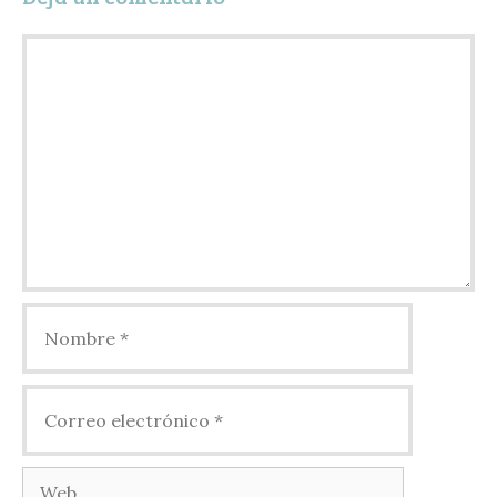
r
Comentario
Nombre
Correo
electrónico
Web