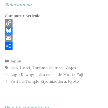
Relacionado
Compartir Artículo
C
o
B
p
l
E
y
u
m
C
Categorías
Japón
L
e
a
o
Etiquetas
Asia
,
Hotel
,
Turismo Cultural
,
Viajes
i
s
i
m
Lago Kawaguchiko cerca de Monte Fuji
n
k
l
p
Visita el Templo Kiyomizudera, Kyoto
k
y
a
r
t
Deja un comentario
i