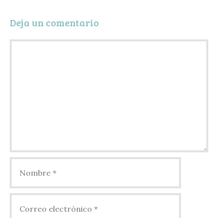
i
Deja un comentario
r
Comentario
Nombre
Correo
electrónico