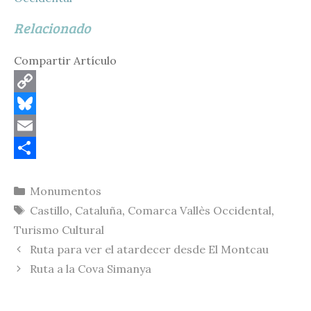
Relacionado
Compartir Artículo
C
o
B
p
l
E
y
u
m
C
Categorías
Monumentos
L
e
a
o
Etiquetas
Castillo
,
Cataluña
,
Comarca Vallès Occidental
,
i
s
i
m
Turismo Cultural
n
k
l
p
Ruta para ver el atardecer desde El Montcau
k
y
a
Ruta a la Cova Simanya
r
t