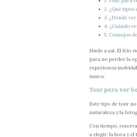
1.
Tour para ve
2.
¿Qué tipos 
3.
¿Dónde ver b
4.
¿Cuándo ver
5.
Consejos de 
Huele a sal. El frío
para no perder la o
experiencia inolvida
nunca.
Tour para ver ba
Este tipo de tour no
naturaleza y la fotog
Con tiempo, reserv
a elegir: la hora y e