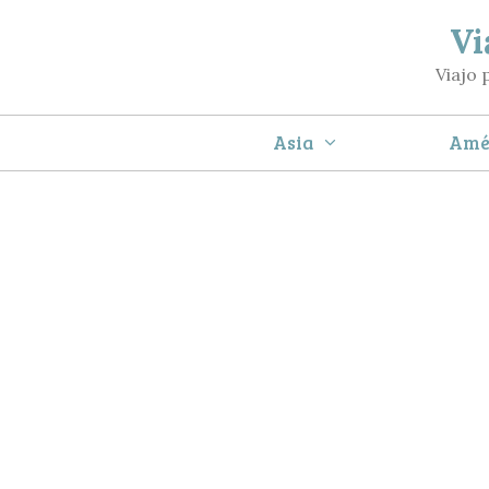
Saltar
Vi
al
Viajo 
contenido
Asia
Amé