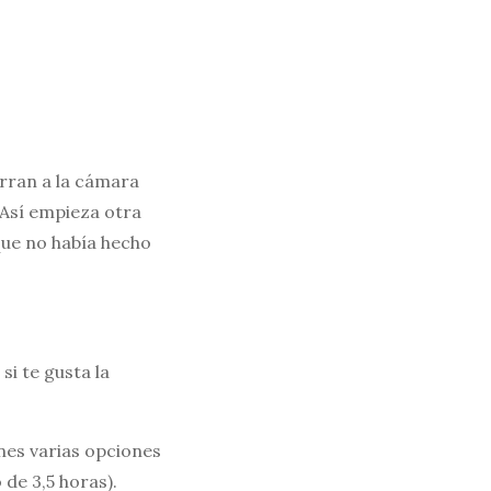
erran a la cámara
Así empieza otra
 que no había hecho
si te gusta la
enes varias opciones
 de 3,5 horas).