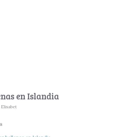
nas en Islandia
r
Elisabet
s