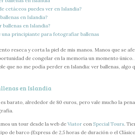
r ballenas en Islandia
de cetáceos puedes ver en Islandia?
allenas en Islandia?
 ballenas en Islandia?
una principiante para fotografiar ballenas
 viento reseca y corta la piel de mis manos. Manos que se af
portunidad de congelar en la memoria un momento único. 
ble que no me podía perder en Islandia: ver ballenas, algo
llenas en Islandia
 es barato, alrededor de 80 euros, pero vale mucho la pena 
rafía.
amos un tour desde la web de
Viator
con
Special Tours
. Ti
l tipo de barco (Express de 2,5 horas de duración o el Clásico