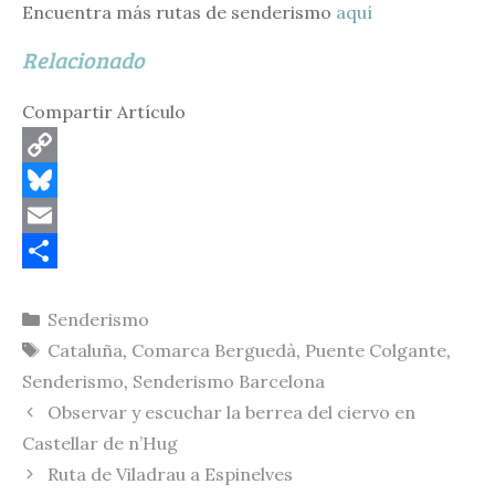
Encuentra más rutas de senderismo
aquí
Relacionado
Compartir Artículo
C
o
B
p
l
E
y
u
m
C
Categorías
Senderismo
L
e
a
o
Etiquetas
Cataluña
,
Comarca Berguedà
,
Puente Colgante
,
i
s
i
m
Senderismo
,
Senderismo Barcelona
n
k
l
p
Observar y escuchar la berrea del ciervo en
k
y
a
Castellar de n’Hug
r
Ruta de Viladrau a Espinelves