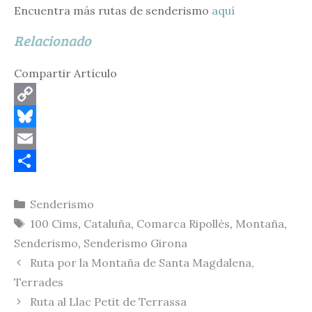
Encuentra más rutas de senderismo
aquí
Relacionado
Compartir Artículo
C
o
B
p
l
E
y
u
m
C
Categorías
Senderismo
L
e
a
o
Etiquetas
100 Cims
,
Cataluña
,
Comarca Ripollès
,
Montaña
,
i
s
i
m
Senderismo
,
Senderismo Girona
n
k
l
p
Ruta por la Montaña de Santa Magdalena,
k
y
a
Terrades
r
Ruta al Llac Petit de Terrassa