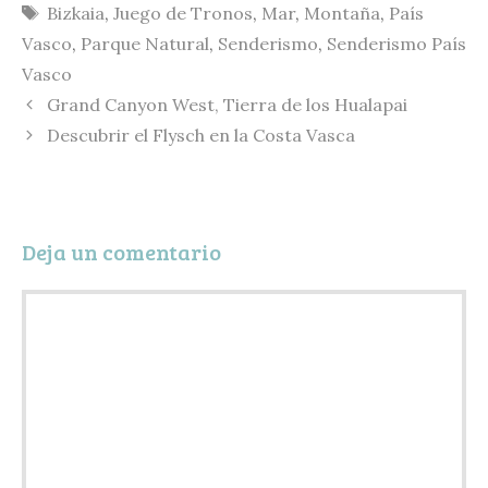
Etiquetas
Bizkaia
,
Juego de Tronos
,
Mar
,
Montaña
,
País
i
s
i
m
Vasco
,
Parque Natural
,
Senderismo
,
Senderismo País
n
k
l
p
Vasco
k
y
a
Grand Canyon West, Tierra de los Hualapai
r
Descubrir el Flysch en la Costa Vasca
t
i
r
Deja un comentario
Comentario