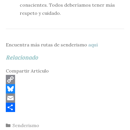
conscientes. Todos deberíamos tener más
respeto y cuidado.
Encuentra más rutas de senderismo
aquí
Relacionado
Compartir Artículo
C
o
B
p
l
E
y
u
m
C
Categorías
Senderismo
L
e
a
o