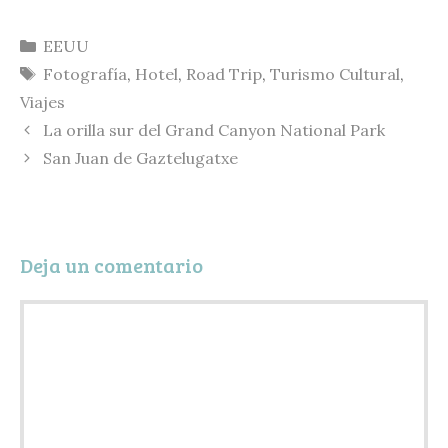
y
u
m
C
Categorías
EEUU
L
e
a
o
Etiquetas
Fotografía
,
Hotel
,
Road Trip
,
Turismo Cultural
,
i
s
i
m
Viajes
n
k
l
p
La orilla sur del Grand Canyon National Park
k
y
a
San Juan de Gaztelugatxe
r
t
i
Deja un comentario
r
Comentario