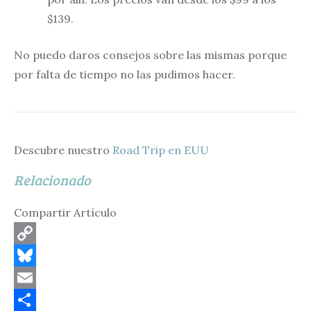
$139.
No puedo daros consejos sobre las mismas porque
por falta de tiempo no las pudimos hacer.
Descubre nuestro
Road Trip en EUU
Relacionado
Compartir Artículo
C
o
B
p
l
E