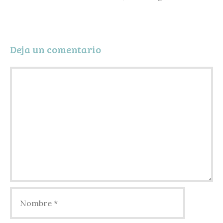
r
t
i
Deja un comentario
r
Comentario
Nombre