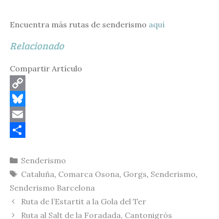
Encuentra más rutas de senderismo
aquí
Relacionado
Compartir Artículo
C
o
B
p
l
E
y
u
m
C
Categorías
Senderismo
L
e
a
o
Etiquetas
Cataluña
,
Comarca Osona
,
Gorgs
,
Senderismo
,
i
s
i
m
Senderismo Barcelona
n
k
l
p
Ruta de l’Estartit a la Gola del Ter
k
y
a
Ruta al Salt de la Foradada, Cantonigròs