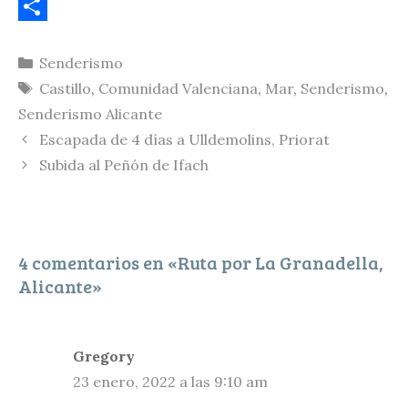
p
l
E
y
u
m
C
Categorías
Senderismo
L
e
a
o
Etiquetas
Castillo
,
Comunidad Valenciana
,
Mar
,
Senderismo
,
i
s
i
m
Senderismo Alicante
n
k
l
p
Escapada de 4 días a Ulldemolins, Priorat
k
y
a
Subida al Peñón de Ifach
r
t
i
4 comentarios en «Ruta por La Granadella,
r
Alicante»
Gregory
23 enero, 2022 a las 9:10 am