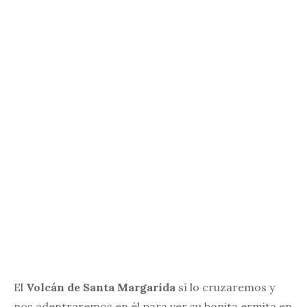
El
Volcán de Santa Margarida
sí lo cruzaremos y
nos adentraremos en él para ver su bonita ermita en