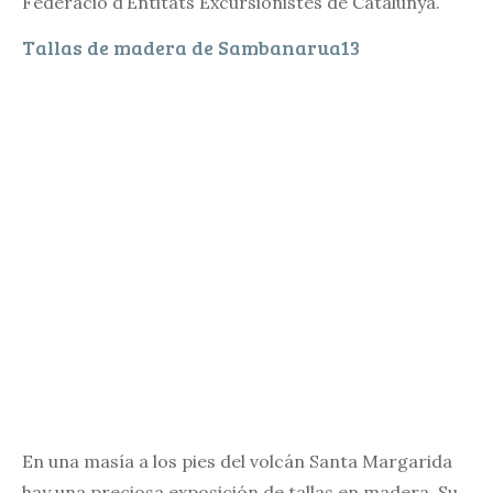
Federació d’Entitats Excursionistes de Catalunya.
Tallas de madera de Sambanarua13
En una masía a los pies del volcán Santa Margarida
hay una preciosa exposición de tallas en madera. Su