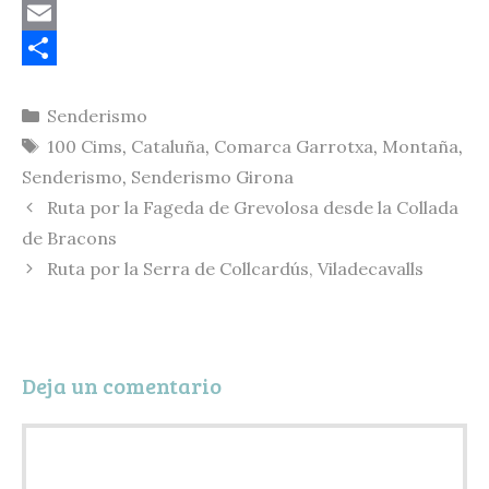
o
B
p
l
E
y
u
m
C
Categorías
Senderismo
L
e
a
o
Etiquetas
100 Cims
,
Cataluña
,
Comarca Garrotxa
,
Montaña
,
i
s
i
m
Senderismo
,
Senderismo Girona
n
k
l
p
Ruta por la Fageda de Grevolosa desde la Collada
k
y
a
de Bracons
r
Ruta por la Serra de Collcardús, Viladecavalls
t
i
r
Deja un comentario
Comentario