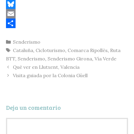
C
o
B
p
l
E
y
u
m
C
Categorías
Senderismo
L
e
a
o
Etiquetas
Cataluña
,
Cicloturismo
,
Comarca Ripollès
,
Ruta
i
s
i
m
BTT
,
Senderismo
,
Senderismo Girona
,
Vía Verde
n
k
l
p
Qué ver en Llutxent, Valencia
k
y
a
Visita guiada por la Colonia Güell
r
t
i
Deja un comentario
r
Comentario