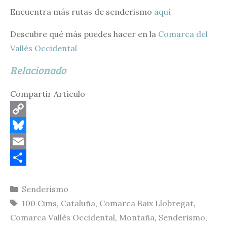
Encuentra más rutas de senderismo
aquí
Descubre qué más puedes hacer en la
Comarca del
Vallès Occidental
Relacionado
Compartir Artículo
C
o
B
p
l
E
y
u
m
C
Categorías
Senderismo
L
e
a
o
Etiquetas
100 Cims
,
Cataluña
,
Comarca Baix Llobregat
,
i
s
i
m
Comarca Vallès Occidental
,
Montaña
,
Senderismo
,
n
k
l
p