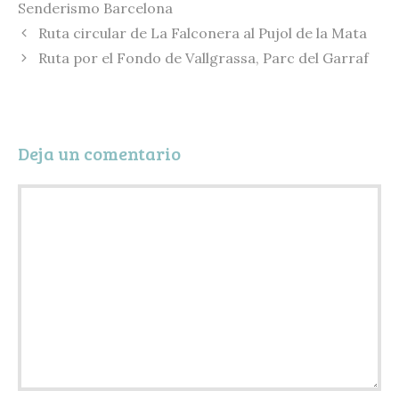
Senderismo Barcelona
k
y
a
Ruta circular de La Falconera al Pujol de la Mata
r
Ruta por el Fondo de Vallgrassa, Parc del Garraf
t
i
r
Deja un comentario
Comentario