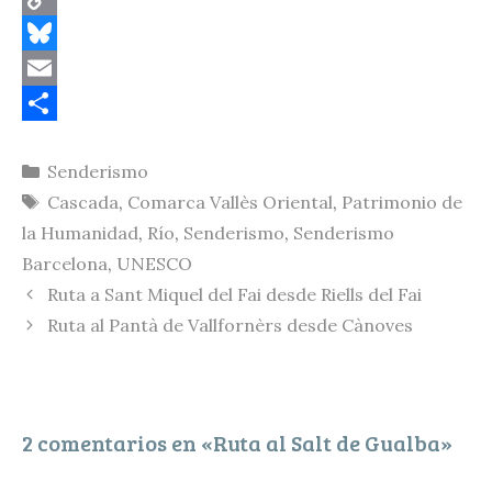
C
o
B
p
l
E
y
u
m
C
Categorías
Senderismo
L
e
a
o
Etiquetas
Cascada
,
Comarca Vallès Oriental
,
Patrimonio de
i
s
i
m
la Humanidad
,
Río
,
Senderismo
,
Senderismo
n
k
l
p
Barcelona
,
UNESCO
k
y
a
Ruta a Sant Miquel del Fai desde Riells del Fai
r
Ruta al Pantà de Vallfornèrs desde Cànoves
t
i
r
2 comentarios en «Ruta al Salt de Gualba»