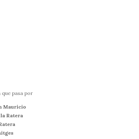
a que pasa por
n Mauricio
la Ratera
Ratera
itges