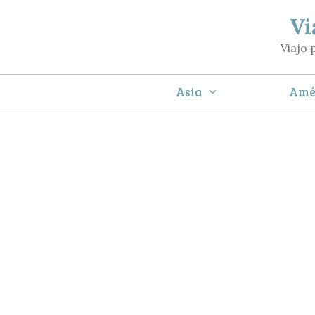
Saltar
Vi
al
Viajo 
contenido
Asia
Amé