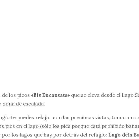
 de los picos «
Els Encantats
» que se eleva desde el Lago S
» zona de escalada.
fugio te puedes relajar con las preciosas vistas, tomar un r
los pies en el lago (sólo los pies porque está prohibido baña
 por los lagos que hay por detrás del refugio:
Lago dels B