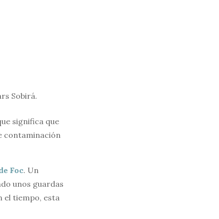
ars Sobirá.
 que significa que
de contaminación
de Foc
. Un
ando unos guardas
 el tiempo, esta