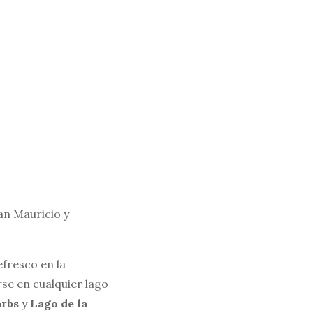
an Mauricio y
efresco en la
rse en cualquier lago
arbs
y
Lago de la