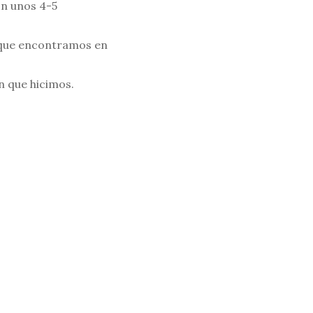
on unos 4-5
a que encontramos en
ón que hicimos.