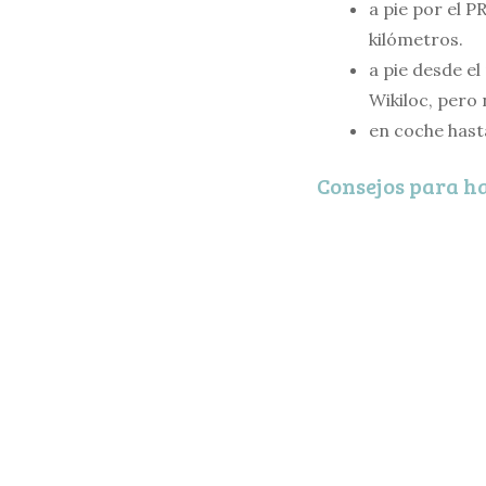
a pie por el P
kilómetros.
a pie desde e
Wikiloc, pero
en coche hasta
Consejos para h