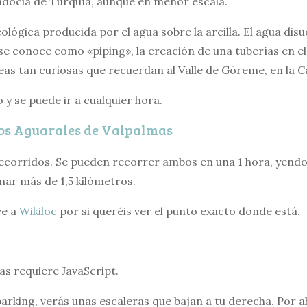
adocia de Turquía, aunque en menor escala.
lógica producida por el agua sobre la arcilla. El agua disuel
e conoce como «piping», la creación de una tuberías en el 
eas tan curiosas que recuerdan al Valle de Göreme, en la 
 y se puede ir a cualquier hora.
los Aguarales de Valpalmas
corridos. Se pueden recorrer ambos en una 1 hora, yendo 
nar más de 1,5 kilómetros.
ce a
Wikiloc
por si queréis ver el punto exacto donde está.
vas requiere JavaScript.
arking, verás unas escaleras que bajan a tu derecha. Por a