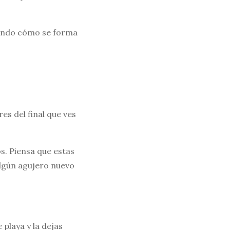
cando cómo se forma
es del final que ves
s. Piensa que estas
algún agujero nuevo
laya y la dejas