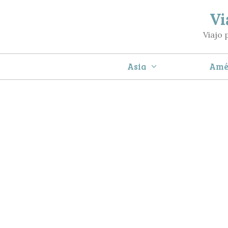
Saltar
Vi
al
Viajo 
contenido
Asia
Amé