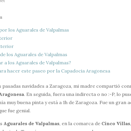
bet
s
por los Aguarales de Valpalmas
terior
terior
de los Aguarales de Valpalmas
r a los Aguarales de Valpalmas?
ra hacer este paseo por la Capadocia Aragonesa
s pasadas navidades a Zaragoza, mi madre compartió conm
 Aragonesa
. En seguida, fuera una indirecta o no :-P, lo pu
ía muy buena pinta y está a 1h de Zaragoza. Fue un gran a
ue fue genial.
os
Aguarales de Valpalmas
, en la comarca de
Cinco Villas