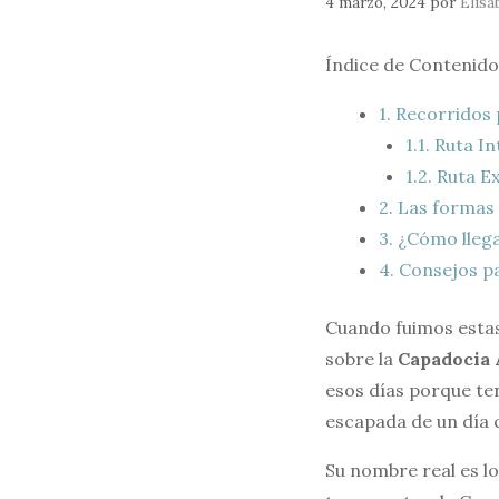
4 marzo, 2024
por
Elisa
Índice de Contenido
1.
Recorridos 
1.1.
Ruta In
1.2.
Ruta Ex
2.
Las formas 
3.
¿Cómo llega
4.
Consejos pa
Cuando fuimos esta
sobre la
Capadocia
esos días porque ten
escapada de un día q
Su nombre real es l