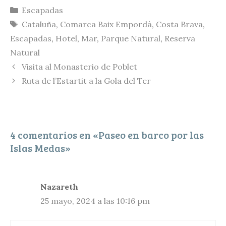
Categorías
Escapadas
L
e
a
o
Etiquetas
Cataluña
,
Comarca Baix Empordà
,
Costa Brava
,
i
s
i
m
Escapadas
,
Hotel
,
Mar
,
Parque Natural
,
Reserva
n
k
l
p
Natural
k
y
a
Visita al Monasterio de Poblet
r
Ruta de l’Estartit a la Gola del Ter
t
i
r
4 comentarios en «Paseo en barco por las
Islas Medas»
Nazareth
25 mayo, 2024 a las 10:16 pm