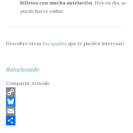
billetes con mucha antelación
. Hoy en día, se
puede hacer online.
Descubre otras
Escapadas
que te pueden interesar!
Relacionado
Compartir Artículo
C
o
B
p
l
E
y
u
m
C