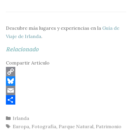
Descubre más lugares y experiencias en la
Guía de
Viaje de Irlanda
.
Relacionado
Compartir Artículo
C
o
B
p
l
E
y
u
m
C
Categorías
Irlanda
L
e
a
o
Etiquetas
Europa
,
Fotografía
,
Parque Natural
,
Patrimonio
i
s
i
m