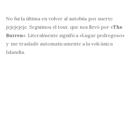
No fui la última en volver al autobús por suerte
jejejejeje. Seguimos el tour, que nos llevó por «
The
Burren
«. Literalmente significa «Lugar pedregoso»
y me trasladó automaticamente a la volcánica
Islandia.