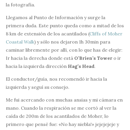
la fotografía.
Llegamos al Punto de Información y surge la
primera duda. Este punto queda como a mitad de los
8 km de extensión de los acantilados (
Cliffs of Moher
Coastal Walk
) y sólo nos dejaron 1h 30min para
caminar libremente por allí, con lo que has de elegir:
Ir hacia la derecha donde está
O’Brien’s Tower
o ir
hacia la izquierda dirección
Hag’s Head
.
El conductor/guía, nos recomendó ir hacia la
izquierda y seguí su consejo.
Me fui acercando con muchas ansias y mi cámara en
mano. Cuando la respiración se me cortó al ver la
caída de 200m de los acantilados de Moher, lo
primero que pensé fue: «No hay niebla!» jejejejeje y