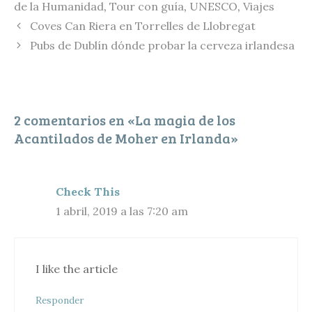
de la Humanidad
,
Tour con guía
,
UNESCO
,
Viajes
n
k
l
p
Coves Can Riera en Torrelles de Llobregat
k
y
a
Pubs de Dublín dónde probar la cerveza irlandesa
r
t
i
2 comentarios en «La magia de los
r
Acantilados de Moher en Irlanda»
Check This
1 abril, 2019 a las 7:20 am
I like the article
Responder