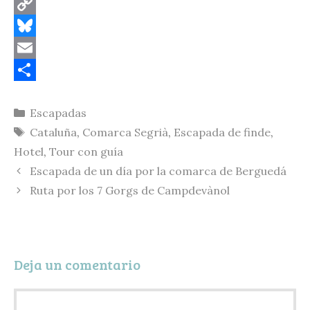
C
o
B
p
l
E
y
u
m
C
Categorías
Escapadas
L
e
a
o
Etiquetas
Cataluña
,
Comarca Segrià
,
Escapada de finde
,
i
s
i
m
Hotel
,
Tour con guía
n
k
l
p
Escapada de un día por la comarca de Berguedá
k
y
a
Ruta por los 7 Gorgs de Campdevànol
r
t
i
Deja un comentario
r
Comentario