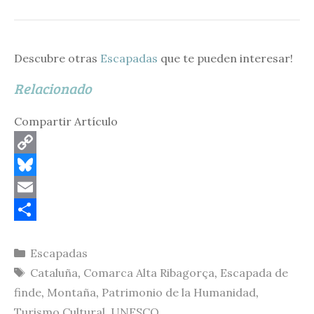
Descubre otras
Escapadas
que te pueden interesar!
Relacionado
Compartir Artículo
C
o
B
p
l
E
y
u
m
C
Categorías
Escapadas
L
e
a
o
Etiquetas
Cataluña
,
Comarca Alta Ribagorça
,
Escapada de
i
s
i
m
finde
,
Montaña
,
Patrimonio de la Humanidad
,
n
k
l
p
Turismo Cultural
,
UNESCO