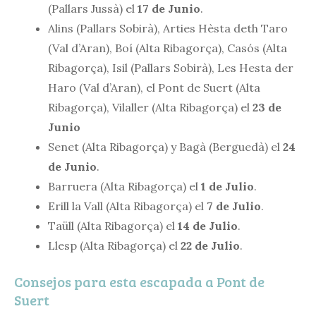
(Pallars Jussà) el
17 de Junio
.
Alins (Pallars Sobirà), Arties Hèsta deth Taro
(Val d’Aran), Boí (Alta Ribagorça), Casós (Alta
Ribagorça), Isil (Pallars Sobirà), Les Hesta der
Haro (Val d’Aran), el Pont de Suert (Alta
Ribagorça), Vilaller (Alta Ribagorça) el
23 de
Junio
Senet (Alta Ribagorça) y Bagà (Berguedà) el
24
de Junio
.
Barruera (Alta Ribagorça) el
1 de Julio
.
Erill la Vall (Alta Ribagorça) el
7 de Julio
.
Taüll (Alta Ribagorça) el
14 de Julio
.
Llesp (Alta Ribagorça) el
22 de Julio
.
Consejos para esta escapada a Pont de
Suert