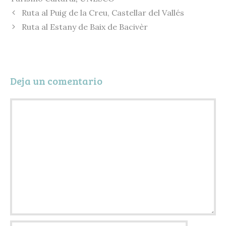
k
y
a
Ruta al Puig de la Creu, Castellar del Vallés
r
Ruta al Estany de Baix de Bacivèr
t
i
r
Deja un comentario
Comentario