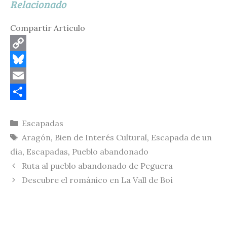
Relacionado
Compartir Artículo
C
o
B
p
l
E
y
u
m
C
Categorías
Escapadas
L
e
a
o
Etiquetas
Aragón
,
Bien de Interés Cultural
,
Escapada de un
i
s
i
m
día
,
Escapadas
,
Pueblo abandonado
n
k
l
p
Ruta al pueblo abandonado de Peguera
k
y
a
Descubre el románico en La Vall de Boí
r
t
i