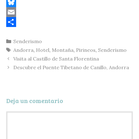
C
o
B
p
l
E
y
u
m
C
Categorías
Senderismo
L
e
a
o
Etiquetas
Andorra
,
Hotel
,
Montaña
,
Pirineos
,
Senderismo
i
s
i
m
Visita al Castillo de Santa Florentina
n
k
l
p
Descubre el Puente Tibetano de Canillo, Andorra
k
y
a
r
t
Deja un comentario
i
r
Comentario