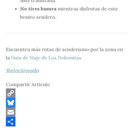
muy transitada.
No tires basura
mientras disfrutas de este
bonito sendero.
Encuentra más rutas de senderismo por la zona en
la
Guía de Viaje de Los Dolomitas
Relacionado
Compartir Artículo
C
o
B
p
l
E
y
u
m
C