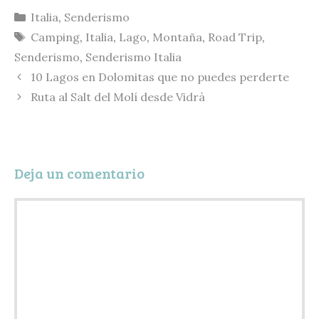
Categorías
Italia
,
Senderismo
L
e
a
o
Etiquetas
Camping
,
Italia
,
Lago
,
Montaña
,
Road Trip
,
i
s
i
m
Senderismo
,
Senderismo Italia
n
k
l
p
10 Lagos en Dolomitas que no puedes perderte
k
y
a
Ruta al Salt del Molí desde Vidrà
r
t
i
Deja un comentario
r
Comentario