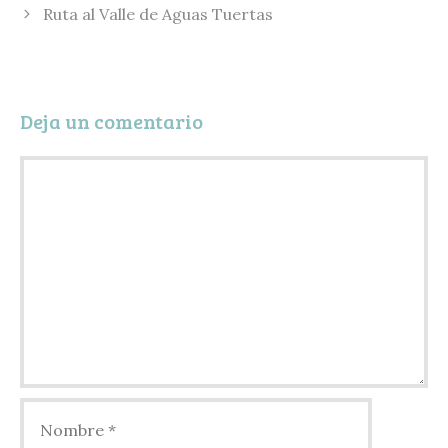
k
y
a
Ruta al Valle de Aguas Tuertas
r
t
i
Deja un comentario
r
Comentario
Nombre