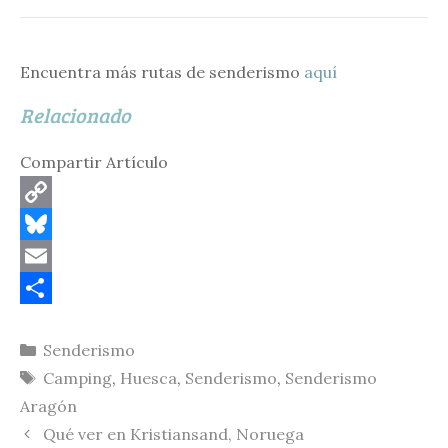
Encuentra más rutas de senderismo
aquí
Relacionado
Compartir Artículo
C
o
B
p
l
E
y
u
m
C
Categorías
Senderismo
L
e
a
o
Etiquetas
Camping
,
Huesca
,
Senderismo
,
Senderismo
i
s
i
m
Aragón
n
k
l
p
Qué ver en Kristiansand, Noruega