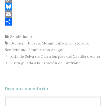
C
o
B
p
l
E
y
u
m
C
Categorías
Senderismo
L
e
a
o
Etiquetas
Dolmen
,
Huesca
,
Monumento prehistórico
,
i
s
i
m
Senderismo
,
Senderismo Aragón
n
k
l
p
Ruta de Selva de Oza a los pies del Castillo d’Acher
k
y
a
Visita guiada a la Estación de Canfranc
r
t
i
Deja un comentario
r
Comentario