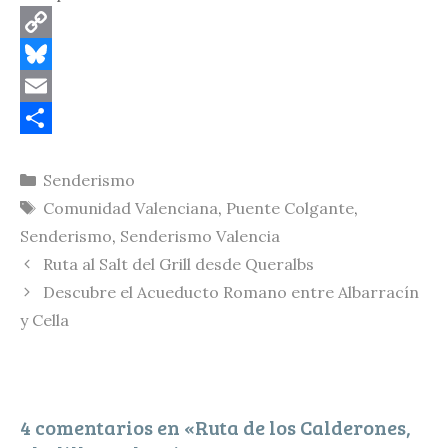
C
o
B
p
l
E
y
u
m
C
Categorías
Senderismo
L
e
a
o
Etiquetas
Comunidad Valenciana
,
Puente Colgante
,
i
s
i
m
Senderismo
,
Senderismo Valencia
n
k
l
p
Ruta al Salt del Grill desde Queralbs
k
y
a
Descubre el Acueducto Romano entre Albarracín
r
y Cella
t
i
r
4 comentarios en «Ruta de los Calderones,