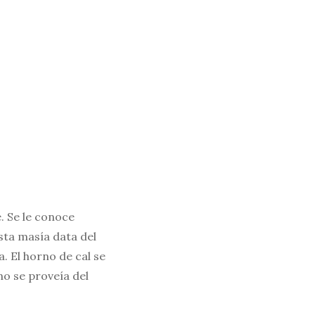
. Se le conoce
sta masía data del
. El horno de cal se
no se proveía del