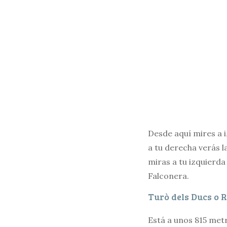
Desde aquí mires a i
a tu derecha verás l
miras a tu izquierda
Falconera.
Turò dels Ducs o 
Está a unos 815 met