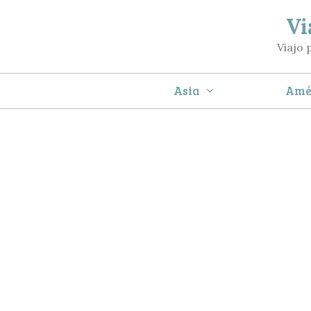
Saltar
Vi
al
Viajo 
contenido
Asia
Amé