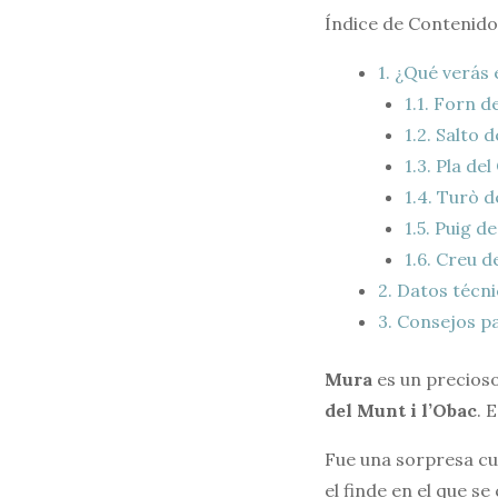
Índice de Contenido
1.
¿Qué verás e
1.1.
Forn de
1.2.
Salto d
1.3.
Pla del
1.4.
Turò d
1.5.
Puig de
1.6.
Creu de 
2.
Datos técni
3.
Consejos pa
Mura
es un precioso
del Munt i l’Obac
. 
Fue una sorpresa cu
el finde en el que s