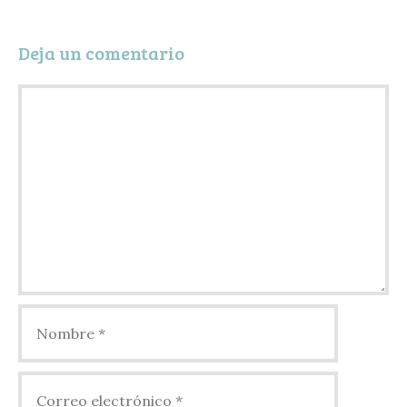
t
i
Deja un comentario
r
Comentario
Nombre
Correo