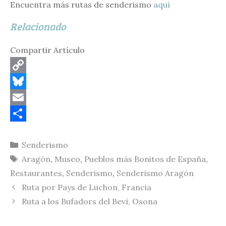
Encuentra más rutas de senderismo
aquí
Relacionado
Compartir Artículo
C
o
B
p
l
E
y
u
m
C
Categorías
Senderismo
L
e
a
o
Etiquetas
Aragón
,
Museo
,
Pueblos más Bonitos de España
,
i
s
i
m
Restaurantes
,
Senderismo
,
Senderismo Aragón
n
k
l
p
Ruta por Pays de Luchon, Francia
k
y
a
Ruta a los Bufadors del Beví, Osona
r