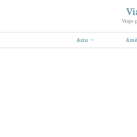
Saltar
Vi
al
Viajo 
contenido
Asia
Amé