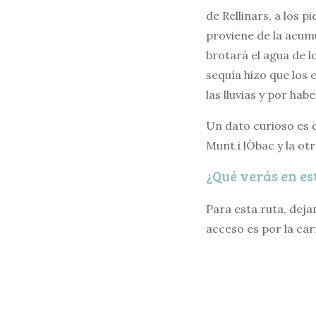
de Rellinars, a los 
proviene de la acumul
brotará el agua de l
sequía hizo que los
las lluvias y por hab
Un dato curioso es 
Munt i lÒbac y la ot
¿Qué verás en es
Para esta ruta, deja
acceso es por la car