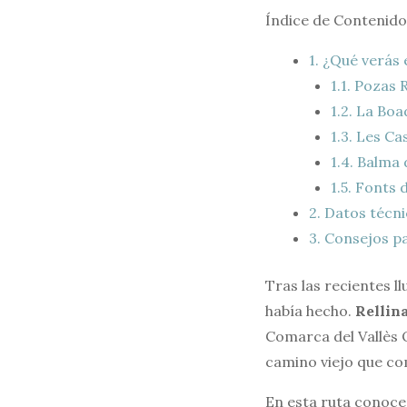
Índice de Contenido
1.
¿Qué verás e
1.1.
Pozas R
1.2.
La Boad
1.3.
Les Ca
1.4.
Balma d
1.5.
Fonts d
2.
Datos técnic
3.
Consejos par
Tras las recientes ll
había hecho.
Rellin
Comarca del Vallès 
camino viejo que c
En esta ruta conoc