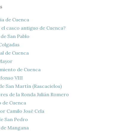
s
ria de Cuenca
 el casco antiguo de Cuenca?
de San Pablo
Colgadas
al de Cuenca
Mayor
miento de Cuenca
lfonso VIII
de San Martín (Rascacielos)
es de la Ronda Julián Romero
o de Cuenca
r Camilo José Cela
de San Pedro
 de Mangana