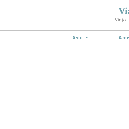
Saltar
Vi
al
Viajo 
contenido
Asia
Amé