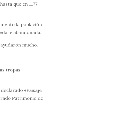
 hasta que en 1177
umentó la población
 quedase abandonada.
o ayudaron mucho.
las tropas
 declarado «Paisaje
larado Patrimonio de