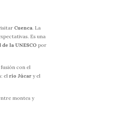
isitar
Cuenca
. La
expectativas. Es una
d de la UNESCO
por
fusión con el
: el
río Júcar
y el
 entre montes y