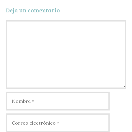
i
Deja un comentario
r
Comentario
Nombre
Correo
electrónico