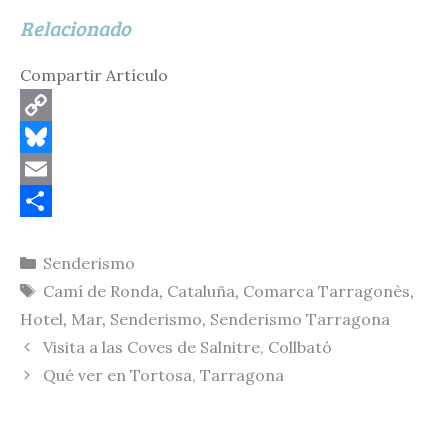
Relacionado
Compartir Artículo
C
o
B
p
l
E
y
u
m
C
Categorías
Senderismo
L
e
a
o
Etiquetas
Camí de Ronda
,
Cataluña
,
Comarca Tarragonès
,
i
s
i
m
Hotel
,
Mar
,
Senderismo
,
Senderismo Tarragona
n
k
l
p
Visita a las Coves de Salnitre, Collbató
k
y
a
Qué ver en Tortosa, Tarragona
r
t