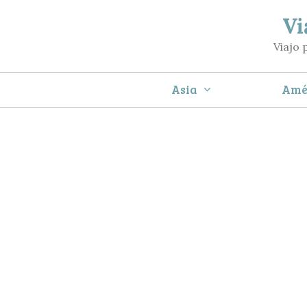
Saltar
Vi
al
Viajo 
contenido
Asia
Amé