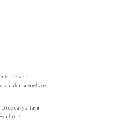
o la roca de
así dar la vuelta e
a Oreocarya flava
esa foto!