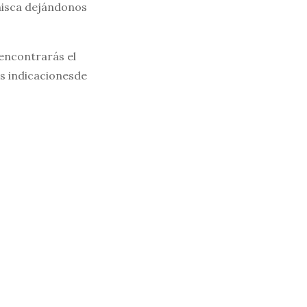
nisca dejándonos
 encontrarás el
as indicacionesde