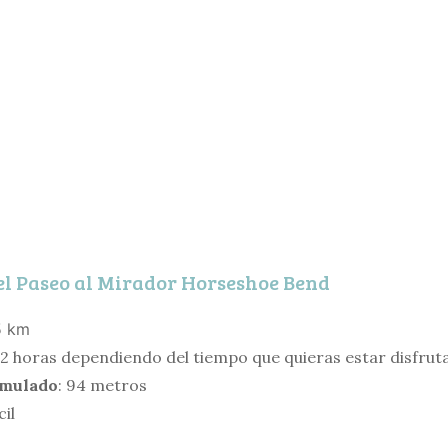
el Paseo al Mirador Horseshoe Bend
5 km
o 2 horas dependiendo del tiempo que quieras estar disfruta
umulado
: 94 metros
il