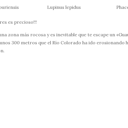
ouriensis
Lupinus lepidus
Phace
res es precioso!!!
 una zona más rocosa y es inevitable que te escape un «Gua
e unos 300 metros que el Río Colorado ha ido erosionando 
n.