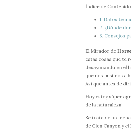
Índice de Contenido
1.
Datos técni
2.
¿Dónde dorm
3.
Consejos pa
El Mirador de
Hors
estas cosas que te r
desayunando en el ho
que nos pusimos a ha
Así que antes de di
Hoy estoy súper agr
de la naturaleza!
Se trata de un mena
de Glen Canyon y el 