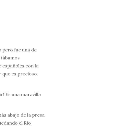
p pero fue una de
estábamos
e españoles con la
r que es precioso.
r! Es una maravilla
ás abajo de la presa
quedando el Río