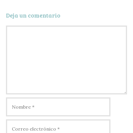
t
Deja un comentario
i
r
Comentario
Nombre
Correo
electrónico