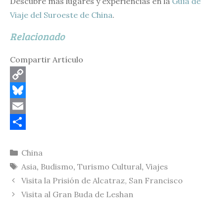
Descubre más lugares y experiencias en la
Guía de
Viaje del Suroeste de China
.
Relacionado
Compartir Artículo
C
o
B
p
l
E
y
u
m
C
Categorías
China
L
e
a
o
Etiquetas
Asia
,
Budismo
,
Turismo Cultural
,
Viajes
i
s
i
m
Visita la Prisión de Alcatraz, San Francisco
n
k
l
p
Visita al Gran Buda de Leshan
k
y
a
r