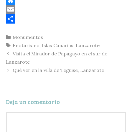
o
B
p
l
E
y
u
m
C
Categorías
Monumentos
L
e
a
o
Etiquetas
Enoturismo
,
Islas Canarias
,
Lanzarote
i
s
i
m
Visita el Mirador de Papagayo en el sur de
n
k
l
p
Lanzarote
k
y
a
Qué ver en la Villa de Teguise, Lanzarote
r
t
i
Deja un comentario
r
Comentario