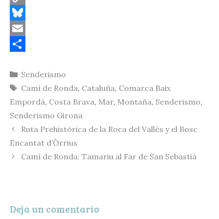
C
o
B
p
l
E
y
u
m
C
Categorías
Senderismo
L
e
a
o
Etiquetas
Camí de Ronda
,
Cataluña
,
Comarca Baix
i
s
i
m
Empordà
,
Costa Brava
,
Mar
,
Montaña
,
Senderismo
,
n
k
l
p
Senderismo Girona
k
y
a
Ruta Prehistórica de la Roca del Vallés y el Bosc
r
Encantat d’Òrrius
t
Camí de Ronda: Tamariu al Far de San Sebastià
i
r
Deja un comentario