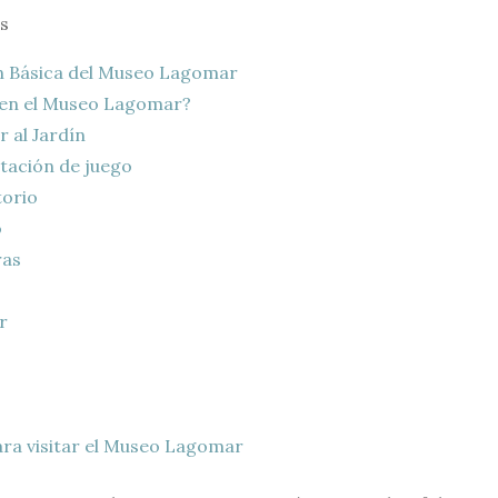
s
 Básica del Museo Lagomar
en el Museo Lagomar?
 al Jardín
tación de juego
orio
o
ras
r
s
ra visitar el Museo Lagomar