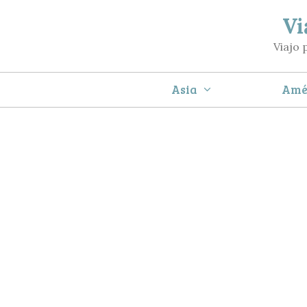
Saltar
Vi
al
Viajo 
contenido
Asia
Amé