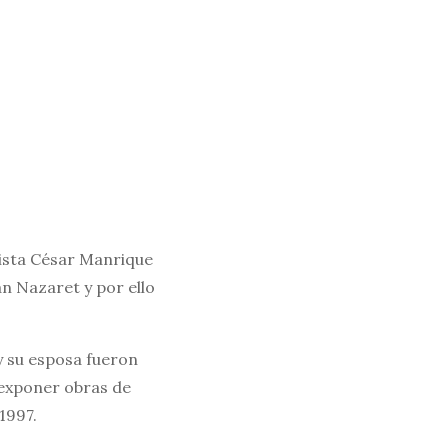
rtista César Manrique
án Nazaret y por ello
y su esposa fueron
 exponer obras de
1997.