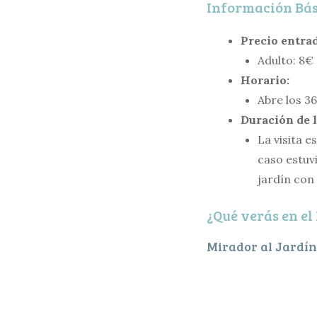
Información Bás
Precio entrad
Adulto: 8€
Horario:
Abre los 36
Duración de l
La visita 
caso estuv
jardín con 
¿Qué verás en e
Mirador al Jardín