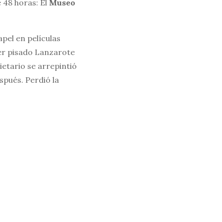
 48 horas: El
Museo
pel en películas
er pisado Lanzarote
ietario se arrepintió
spués. Perdió la