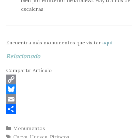
bien por el interior de la cueva. Hay tramos de
escaleras!
Encuentra más monumentos que visitar
aquí
Relacionado
Compartir Artículo
C
o
B
p
l
E
y
u
m
C
Categorías
Monumentos
L
e
a
o
Etiquetas
Cueva
,
Huesca
,
Pirineos