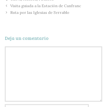
i
s
i
m
Visita guiada a la Estación de Canfranc
n
k
l
p
Ruta por las Iglesias de Serrablo
k
y
a
r
t
Deja un comentario
i
r
Comentario