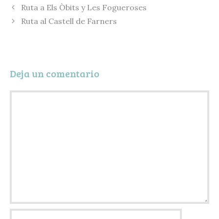
Ruta a Els Òbits y Les Fogueroses
k
y
a
Ruta al Castell de Farners
r
t
i
Deja un comentario
r
Comentario
Nombre