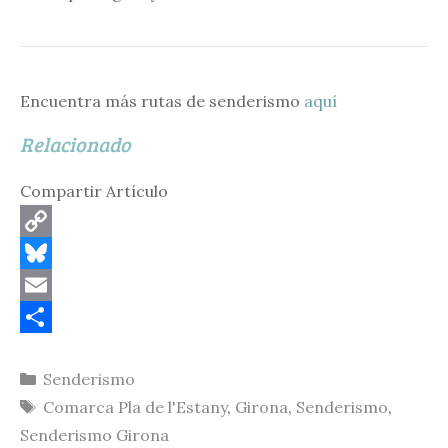
Encuentra más rutas de senderismo
aquí
Relacionado
Compartir Artículo
C
o
B
p
l
E
y
u
m
C
Categorías
Senderismo
L
e
a
o
Etiquetas
Comarca Pla de l'Estany
,
Girona
,
Senderismo
,
i
s
i
m
Senderismo Girona
n
k
l
p