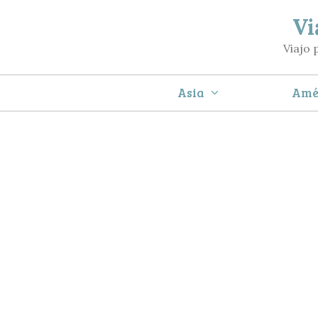
Saltar
Vi
al
Viajo 
contenido
Asia
Amé