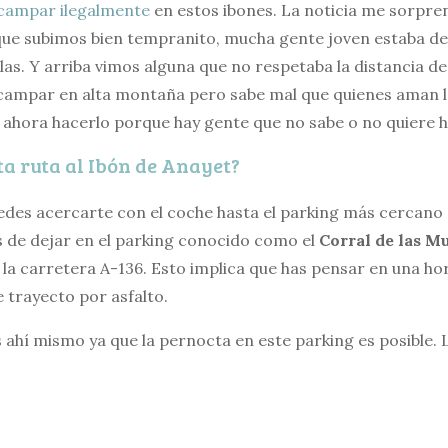
acampar ilegalmente
en estos ibones. La noticia me sorpr
ue subimos bien tempranito, mucha gente joven estaba de
las. Y arriba vimos alguna que no respetaba la distancia d
acampar en alta montaña pero sabe mal que quienes aman la
ahora hacerlo porque hay gente que no sabe o no quiere ha
ta ruta al Ibón de Anayet?
edes acercarte con el coche hasta el parking más cercano q
as de dejar en el parking conocido como el
Corral de las M
la carretera A-136. Esto implica que has pensar en una hor
 trayecto por asfalto.
hí mismo ya que la pernocta en este parking es posible. L