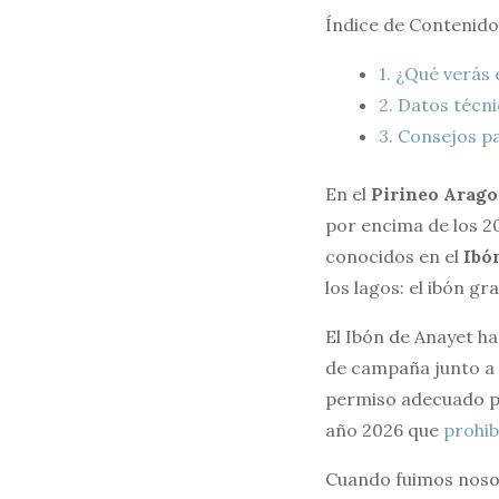
Índice de Contenido
1.
¿Qué verás e
2.
Datos técnic
3.
Consejos par
En el
Pirineo Arag
por encima de los 2
conocidos en el
Ibó
los lagos: el ibón gr
El Ibón de Anayet h
de campaña junto a s
permiso adecuado pa
año 2026 que
prohib
Cuando fuimos nosot