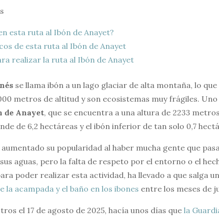
s
n esta ruta al Ibón de Anayet?
os de esta ruta al Ibón de Anayet
a realizar la ruta al Ibón de Anayet
onés
se llama ibón a un lago glaciar de alta montaña, lo qu
000 metros de altitud y son ecosistemas muy frágiles. Uno
n de Anayet
, que se encuentra a una altura de 2233 metro
ande de 6,2 hectáreas y el ibón inferior de tan solo 0,7 hect
a aumentado su popularidad al haber mucha gente que pasa
us aguas, pero la falta de respeto por el entorno o el hech
ra poder realizar esta actividad, ha llevado a que salga u
e la acampada y el baño en los ibones
entre los meses de j
ros el 17 de agosto de 2025, hacía unos días que
la Guardi