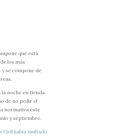
e supone que está
 de los más
s y se compone de
áreas.
 la noche en tienda
o de no pedir el
na normativa este
unio y septiembre.
a Civil había multado