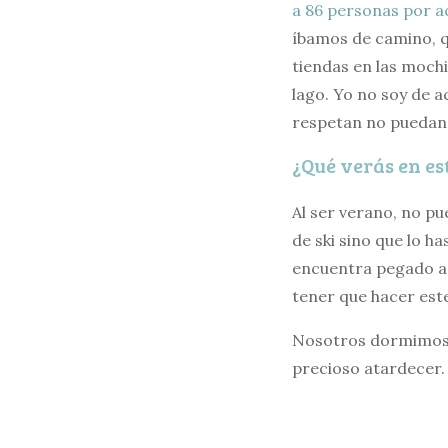
a 86 personas por 
íbamos de camino, q
tiendas en las mochi
lago. Yo no soy de 
respetan no puedan 
¿Qué verás en es
Al ser verano, no pu
de ski sino que lo h
encuentra pegado a 
tener que hacer este
Nosotros dormimos a
precioso atardecer.