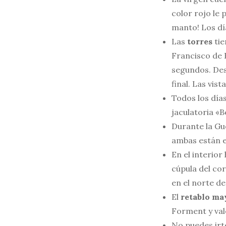
color rojo le 
manto! Los día
Las
torres
tie
Francisco de 
segundos. Desp
final. Las vis
Todos los días
jaculatoria «B
Durante la Gu
ambas están ex
En el interior
cúpula del cor
en el norte de 
El
retablo ma
Forment y val
No puedes irte