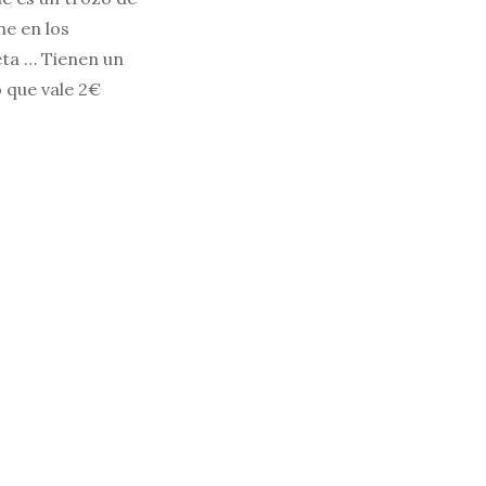
ne en los
eta … Tienen un
o que vale 2€