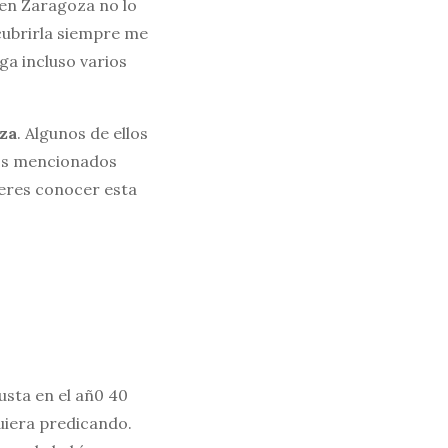
 en Zaragoza no lo
cubrirla siempre me
ga incluso varios
za
. Algunos de ellos
nos mencionados
ieres conocer esta
usta en el añ0 40
guiera predicando.