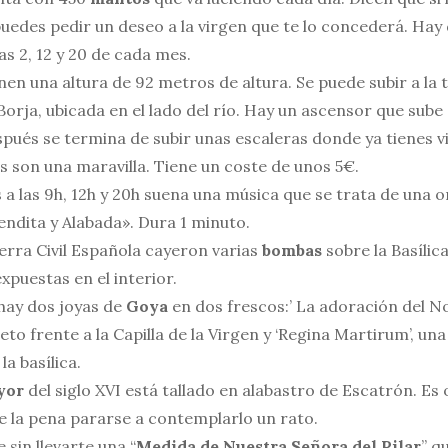
puedes pedir un deseo a la virgen que te lo concederá. Hay 
s 2, 12 y 20 de cada mes.
nen una altura de 92 metros de altura. Se puede subir a la 
Borja, ubicada en el lado del río. Hay un ascensor que sub
ués se termina de subir unas escaleras donde ya tienes vis
tas son una maravilla. Tiene un coste de unos 5€.
 a las 9h, 12h y 20h suena una música que se trata de una or
endita y Alabada». Dura 1 minuto.
erra Civil Española cayeron varias
bombas
sobre la Basílic
puestas en el interior.
 hay dos joyas de
Goya
en dos frescos:’ La adoración del N
eto frente a la Capilla de la Virgen y ‘Regina Martirum’, un
la basílica.
yor
del siglo XVI está tallado en alabastro de Escatrón. E
e la pena pararse a contemplarlo un rato.
 sin llevarte una “
Medida de Nuestra Señora del Pilar
” q