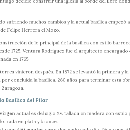
ntiago decidió construir una iglesia al borde del Ebro dond
do sufriendo muchos cambios y la actual basílica empezó a 
 de Felipe Herrera el Mozo.
onstrucción de lo principal de la basílica con estilo barroc
desde 1725, Ventura Rodriguez fue el arquitecto encargado 
inada en 1765.
 torres vinieron después. En 1872 se levantó la primera y la 
a por concluida la basílica. 280 años para terminar esta o
e Zaragoza.
la Basílica del Pilar
 virgen
actual es del siglo XV. tallada en madera con estilo
 forrada en plata y bronce.
nta con 450
mantos
que va luciendo cada día. Dicen que si 