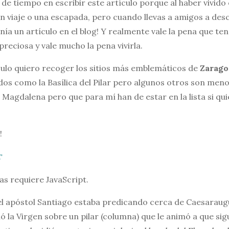
e tiempo en escribir este artículo porque al haber vivido
 viaje o una escapada, pero cuando llevas a amigos a des
ía un artículo en el blog! Y realmente vale la pena que ten
preciosa y vale mucho la pena vivirla.
ículo quiero recoger los sitios más emblemáticos de
Zarago
os como la Basílica del Pilar pero algunos otros son me
Magdalena pero que para mí han de estar en la lista si qu
!
r
vas requiere JavaScript.
 el apóstol Santiago estaba predicando cerca de Caesaraug
ó la Virgen sobre un pilar (columna) que le animó a que si