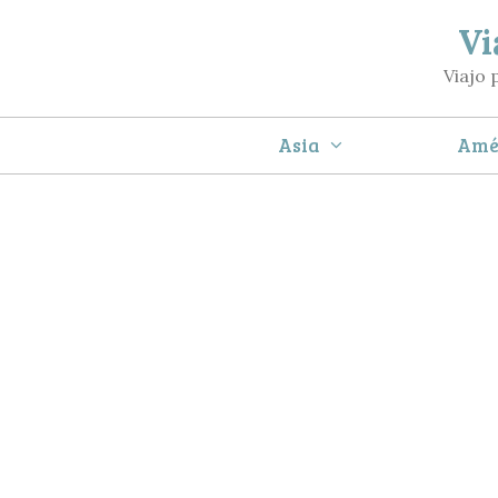
Saltar
Vi
al
Viajo 
contenido
Asia
Amé