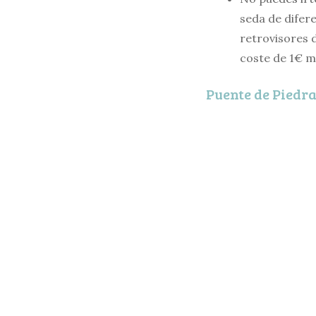
seda de difer
retrovisores d
coste de 1€ me
Puente de Piedr