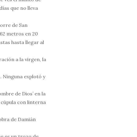
días que no lleva
torre de San
e 62 metros en 20
tas hasta llegar al
ación a la virgen, la
a. Ninguna explotó y
ombre de Dios’ en la
a cúpula con linterna
s obra de Damián
ue es un trozo de