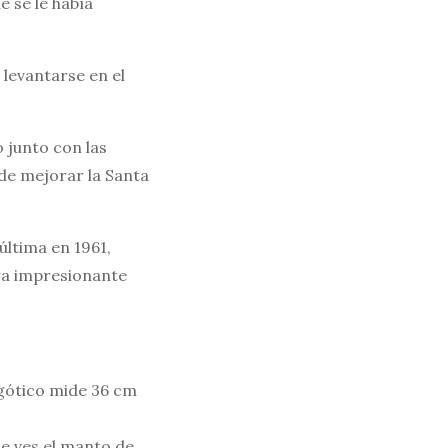
e se le había
levantarse en el
o junto con las
de mejorar la Santa
última en 1961,
bra impresionante
 gótico mide 36 cm
le ves el manto de