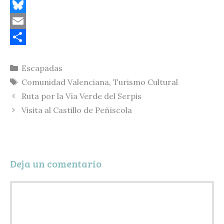
C
o
B
p
l
E
y
u
m
C
Categorías
Escapadas
L
e
a
o
Etiquetas
Comunidad Valenciana
,
Turismo Cultural
i
s
i
m
Ruta por la Vía Verde del Serpis
n
k
l
p
Visita al Castillo de Peñíscola
k
y
a
r
t
Deja un comentario
i
r
Comentario