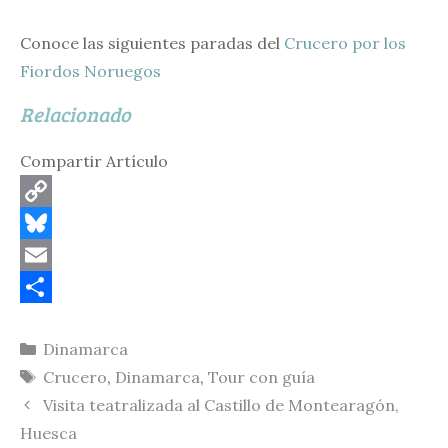
Conoce las siguientes paradas del
Crucero por los
Fiordos Noruegos
Relacionado
Compartir Artículo
C
o
B
p
l
E
y
u
m
C
Categorías
Dinamarca
L
e
a
o
Etiquetas
Crucero
,
Dinamarca
,
Tour con guía
i
s
i
m
Visita teatralizada al Castillo de Montearagón,
n
k
l
p
Huesca
k
y
a