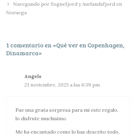
Navegando por Sognefjord y Aurlandsfjord en
r
Noruega
t
i
r
1 comentario en «Qué ver en Copenhagen,
Dinamarca»
Angels
21 noviembre, 2025 a las 6:39 pm
Fue una grata sorpresa para mi este regalo,
lo disfrute muchisimo.
Me ha encantado como lo has descrito todo,