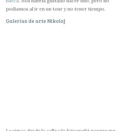
barca
. Nos habría gustado hacer uno, pero no
podíamos al ir en un tour y no tener tiempo.
Galerías de arte Nikolaj
La vimos desde la calle y la fotografié porque me