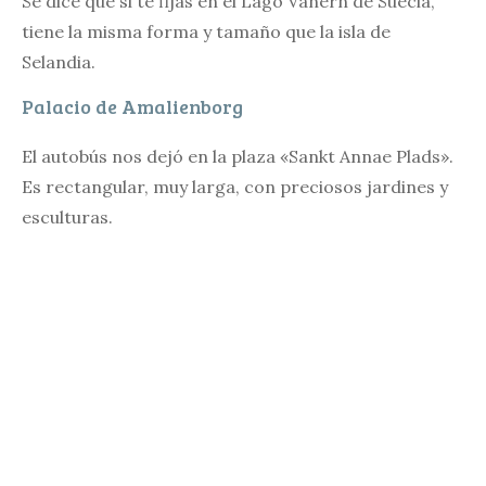
Se dice que si te fijas en el Lago Vänern de Suecia,
tiene la misma forma y tamaño que la isla de
Selandia.
Palacio de Amalienborg
El autobús nos dejó en la plaza «Sankt Annae Plads».
Es rectangular, muy larga, con preciosos jardines y
esculturas.